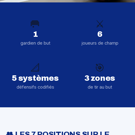
🥅
⚔️
1
6
gardien de but
joueurs de champ
📐
🎯
5 systèmes
3 zones
défensifs codifiés
de tir au but
👥 LES 7 POSITIONS SUR LE