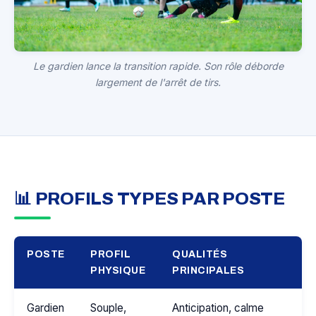
Le gardien lance la transition rapide. Son rôle déborde
largement de l'arrêt de tirs.
📊 PROFILS TYPES PAR POSTE
POSTE
PROFIL
QUALITÉS
PHYSIQUE
PRINCIPALES
Gardien
Souple,
Anticipation, calme