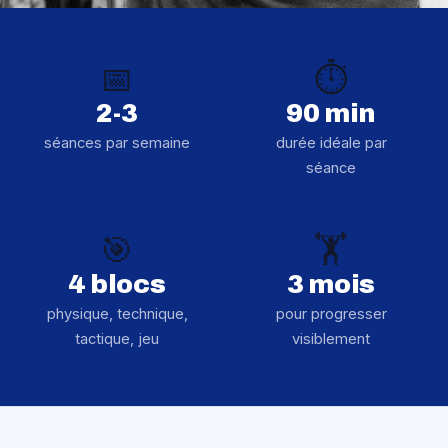
📅
⏱️
2-3
90 min
séances par semaine
durée idéale par
séance
🎯
🏋️
4 blocs
3 mois
physique, technique,
pour progresser
tactique, jeu
visiblement