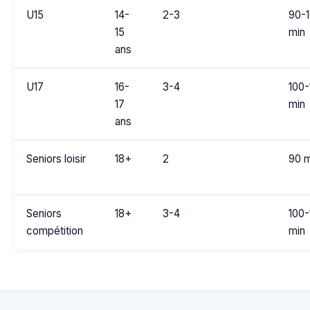
U15
14-
2-3
90-
15
min
ans
U17
16-
3-4
100-
17
min
ans
Seniors loisir
18+
2
90 m
Seniors
18+
3-4
100-
compétition
min