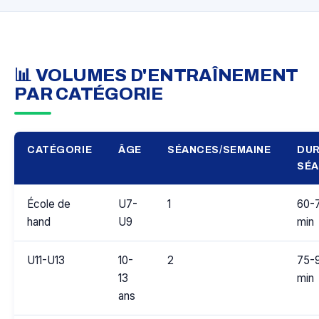
📊 VOLUMES D'ENTRAÎNEMENT
PAR CATÉGORIE
CATÉGORIE
ÂGE
SÉANCES/SEMAINE
DU
SÉ
École de
U7-
1
60-
hand
U9
min
U11-U13
10-
2
75-
13
min
ans