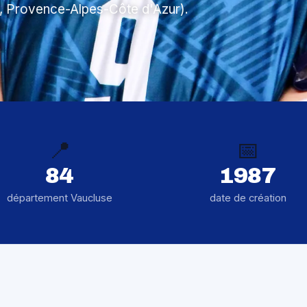
e, Provence-Alpes-Côte d'Azur).
📍
📅
84
1987
département Vaucluse
date de création