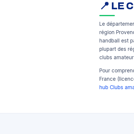
📍 LE
Le départeme
région Proven
handball est 
plupart des ré
clubs amateurs
Pour comprendr
France (licenc
hub Clubs ama