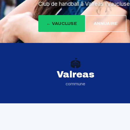
Club de handball à Valreas (Vauclus
← VAUCLUSE
ANNUAIRE
🏟️
Valreas
commune