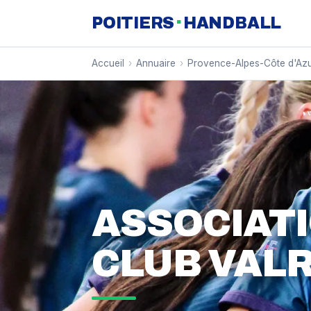
·
POITIERS
HANDBALL
Accueil
›
Annuaire
›
Provence-Alpes-Côte d'Az
ASSOCIAT
CLUB VALR