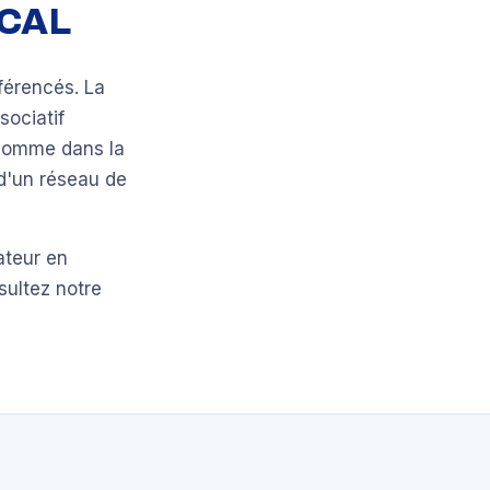
OCAL
férencés. La
sociatif
 comme dans la
 d'un réseau de
ateur en
sultez notre