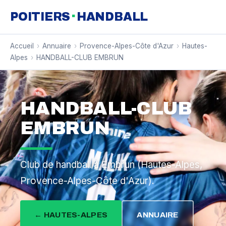
·
POITIERS
HANDBALL
Accueil
›
Annuaire
›
Provence-Alpes-Côte d'Azur
›
Hautes-
Alpes
›
HANDBALL-CLUB EMBRUN
HANDBALL-CLUB
EMBRUN
Club de handball à Embrun (Hautes-Alpes,
Provence-Alpes-Côte d'Azur).
← HAUTES-ALPES
ANNUAIRE