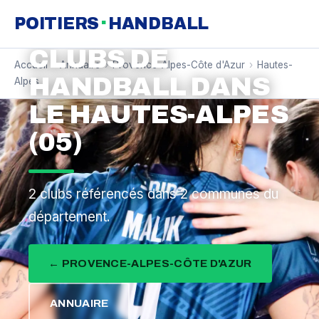
·
POITIERS
HANDBALL
CLUBS DE
Accueil
›
Annuaire
›
Provence-Alpes-Côte d'Azur
›
Hautes-
HANDBALL DANS
Alpes
LE HAUTES-ALPES
(05)
2 clubs référencés dans 2 communes du
département.
← PROVENCE-ALPES-CÔTE D'AZUR
ANNUAIRE