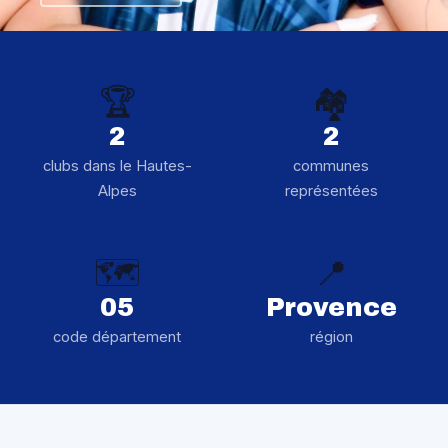
🏆
🏘️
2
2
clubs dans le Hautes-
communes
Alpes
représentées
🗺️
📍
05
Provence
code département
région