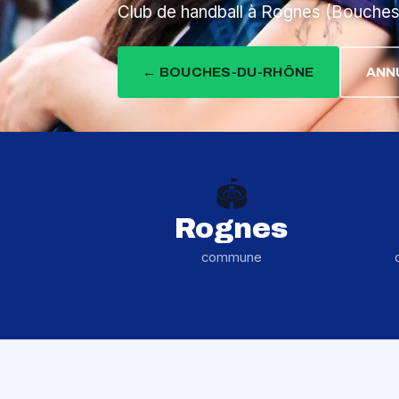
Club de handball à Rognes (Bouche
← BOUCHES-DU-RHÔNE
ANN
🏟️
Rognes
commune