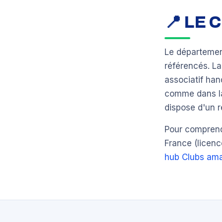
📍 LE
Le départeme
référencés. L
associatif han
comme dans la 
dispose d'un r
Pour comprendr
France (licenc
hub Clubs ama