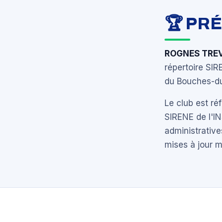
🏆 PR
ROGNES TREV
répertoire SI
du Bouches-du
Le club est r
SIRENE de l'I
administrative
mises à jour 