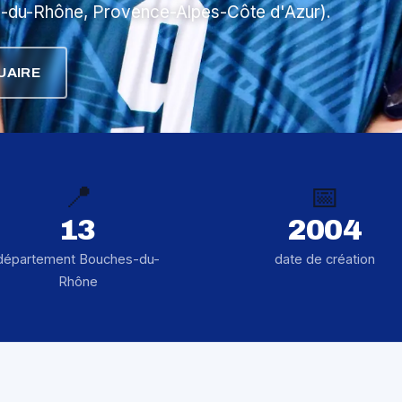
s-du-Rhône, Provence-Alpes-Côte d'Azur).
UAIRE
📍
📅
13
2004
département Bouches-du-
date de création
Rhône