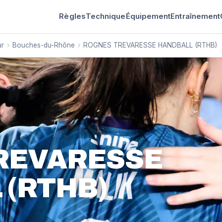
Règles
Technique
Équipement
Entraînement
ur
›
Bouches-du-Rhône
›
ROGNES TREVARESSE HANDBALL (RTHB)
REVARESSE
 (RTHB)