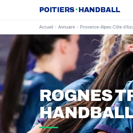
·
POITIERS
HANDBALL
Accueil
›
Annuaire
›
Provence-Alpes-Côte d'Az
ROGNES T
HANDBALL