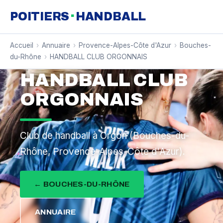
·
POITIERS
HANDBALL
Accueil
›
Annuaire
›
Provence-Alpes-Côte d'Azur
›
Bouches-
du-Rhône
›
HANDBALL CLUB ORGONNAIS
HANDBALL CLUB
ORGONNAIS
Club de handball à Orgon (Bouches-du-
Rhône, Provence-Alpes-Côte d'Azur).
← BOUCHES-DU-RHÔNE
ANNUAIRE