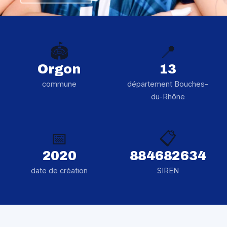
🏟️
📍
Orgon
13
commune
département Bouches-
du-Rhône
📅
📋
2020
884682634
date de création
SIREN