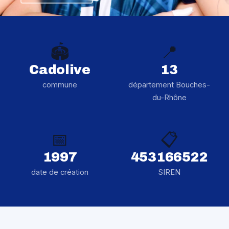
🏟️
📍
Cadolive
13
commune
département Bouches-
du-Rhône
📅
📋
1997
453166522
date de création
SIREN