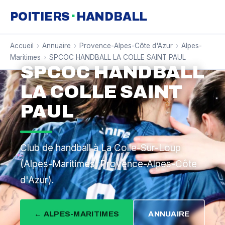
·
POITIERS
HANDBALL
Accueil
›
Annuaire
›
Provence-Alpes-Côte d'Azur
›
Alpes-
Maritimes
›
SPCOC HANDBALL LA COLLE SAINT PAUL
SPCOC HANDBALL
LA COLLE SAINT
PAUL
Club de handball à La Colle-Sur-Loup
(Alpes-Maritimes, Provence-Alpes-Côte
d'Azur).
← ALPES-MARITIMES
ANNUAIRE