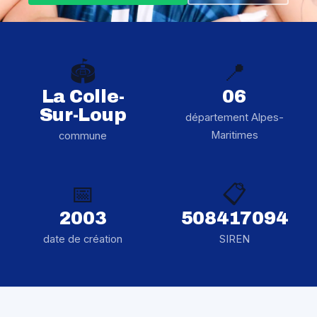
🏟️
📍
La Colle-
06
Sur-Loup
département Alpes-
Maritimes
commune
📅
📋
2003
508417094
date de création
SIREN