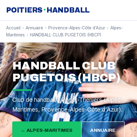
·
POITIERS
HANDBALL
Accueil
›
Annuaire
›
Provence-Alpes-Côte d'Azur
›
Alpes-
Maritimes
›
HANDBALL CLUB PUGETOIS (HBCP)
HANDBALL CLUB
PUGETOIS (HBCP)
Club de handball à Puget-Theniers (Alpes-
Maritimes, Provence-Alpes-Côte d'Azur).
← ALPES-MARITIMES
ANNUAIRE