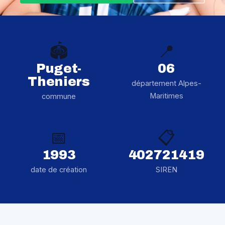
🏟️
📍
Puget-
06
Theniers
département Alpes-
Maritimes
commune
📅
📋
1993
402721419
date de création
SIREN