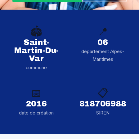
🏟️
📍
Saint-
06
Martin-Du-
département Alpes-
Var
Maritimes
commune
📅
📋
2016
818706988
date de création
SIREN