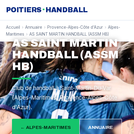
·
POITIERS
HANDBALL
Accueil
›
Annuaire
›
Provence-Alpes-Côte d'Azur
›
Alpes-
Maritimes
›
AS SAINT MARTIN HANDBALL (ASSM HB)
AS SAINT MARTIN
HANDBALL (ASSM
HB)
Club de handball à Saint-Martin-Du-Var
(Alpes-Maritimes, Provence-Alpes-Côte
d'Azur).
← ALPES-MARITIMES
ANNUAIRE