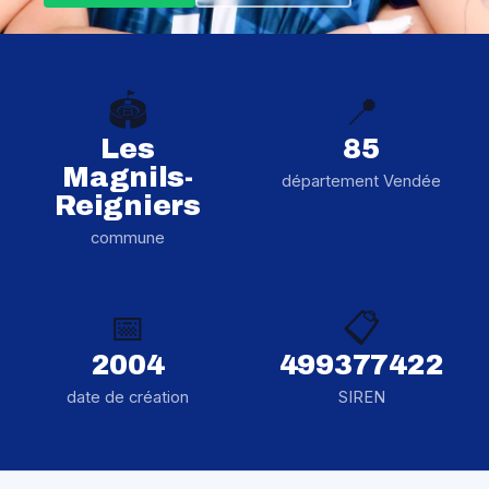
🏟️
📍
Les
85
Magnils-
département Vendée
Reigniers
commune
📅
📋
2004
499377422
date de création
SIREN