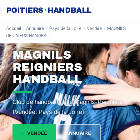
·
POITIERS
HANDBALL
Accueil
›
Annuaire
›
Pays de la Loire
›
Vendée
›
MAGNILS
REIGNIERS HANDBALL
MAGNILS
REIGNIERS
HANDBALL
Club de handball à Les Magnils-Reigniers
(Vendée, Pays de la Loire).
← VENDÉE
ANNUAIRE