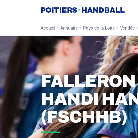
·
POITIERS
HANDBALL
Accueil
›
Annuaire
›
Pays de la Loire
›
Vendée
FALLERON
HANDI HA
(FSCHHB)