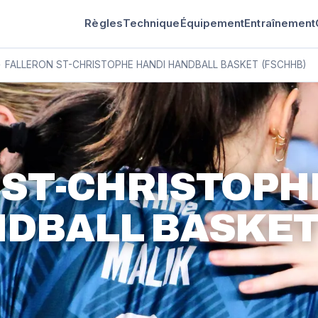
Règles
Technique
Équipement
Entraînement
›
FALLERON ST-CHRISTOPHE HANDI HANDBALL BASKET (FSCHHB)
 ST-CHRISTOPH
NDBALL BASKE