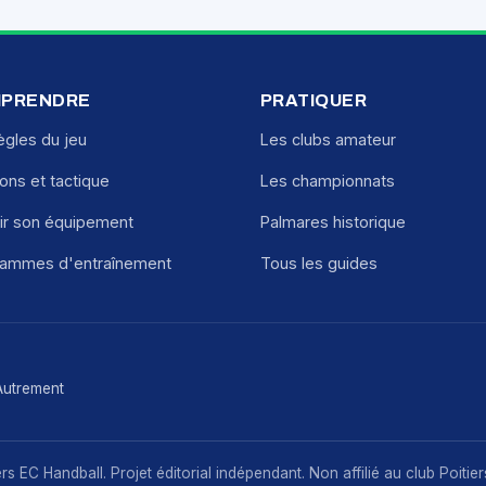
PRENDRE
PRATIQUER
ègles du jeu
Les clubs amateur
ions et tactique
Les championnats
ir son équipement
Palmares historique
rammes d'entraînement
Tous les guides
Autrement
s EC Handball. Projet éditorial indépendant. Non affilié au club Poitie