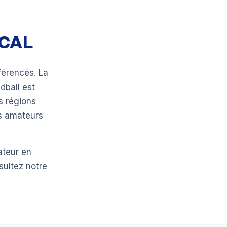
OCAL
férencés. La
dball est
s régions
bs amateurs
ateur en
sultez notre