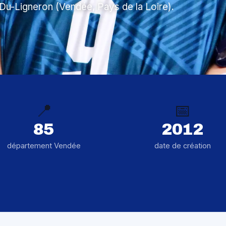
-Du-Ligneron (Vendée, Pays de la Loire).
📍
📅
85
2012
département Vendée
date de création