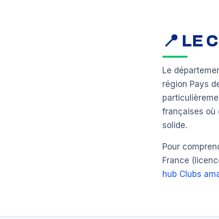
📍 LE
Le départeme
région Pays d
particulièreme
françaises où 
solide.
Pour comprendr
France (licenc
hub Clubs ama