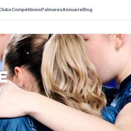
Clubs
Compétitions
Palmares
Annuaire
Blog
E
T