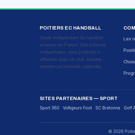
POITIERS EC HANDBALL
COM
Guide indépendant du handball
Les r
amateur en France. Site éditorial
Posit
indépendant, sans publicité ni
affiliation avec un club. Aucune
Chois
donnée personnelle collectée.
Prog
SITES PARTENAIRES — SPORT
Sport 360
Voltigeurs Foot
SC Bretonne
Golf 
© 2026 Poitier