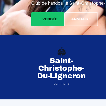
Club de handball à Saint-Christophe
← VENDÉE
ANNUAIRE
🏟️
Saint-
Christophe-
Du-Ligneron
commune