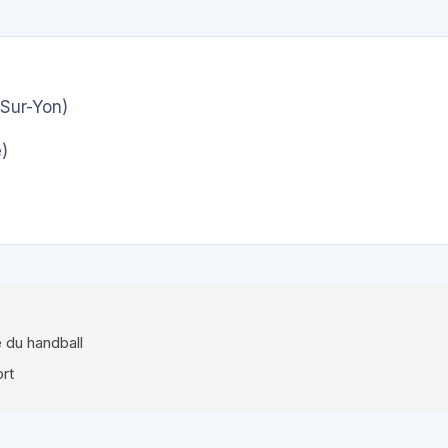
Sur-Yon)
)
e du handball
ort