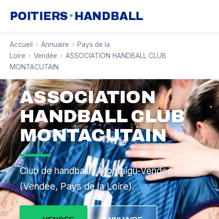
·
POITIERS
HANDBALL
Accueil
›
Annuaire
›
Pays de la
Loire
›
Vendée
›
ASSOCIATION HANDBALL CLUB
MONTACUTAIN
ASSOCIATION
HANDBALL CLUB
MONTACUTAIN
Club de handball à Montaigu-Vendee
(Vendée, Pays de la Loire).