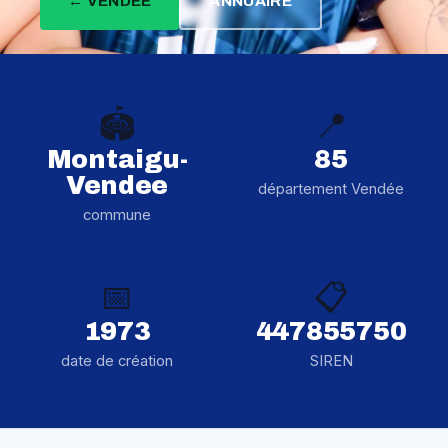
← VENDÉE
ANNUAIRE
🏟️
📍
Montaigu-
85
Vendee
département Vendée
commune
📅
📋
1973
447855750
date de création
SIREN