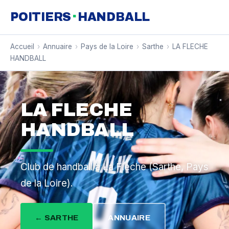
·
POITIERS
HANDBALL
Accueil
›
Annuaire
›
Pays de la Loire
›
Sarthe
›
LA FLECHE
HANDBALL
LA FLECHE
HANDBALL
Club de handball à La Fleche (Sarthe, Pays
de la Loire).
← SARTHE
ANNUAIRE