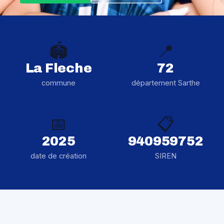
🏟️
📍
La Fleche
72
commune
département Sarthe
📅
📋
2025
940959752
date de création
SIREN