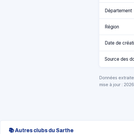
Département
Région
Date de créat
Source des d
Données extraites
mise à jour : 202
📚 Autres clubs du Sarthe