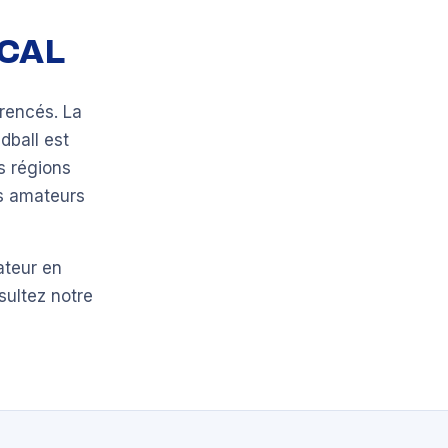
OCAL
rencés. La
dball est
s régions
bs amateurs
ateur en
sultez notre