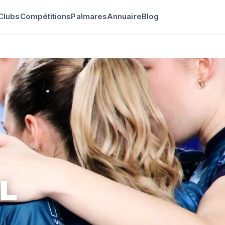
Clubs
Compétitions
Palmares
Annuaire
Blog
L