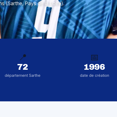
s (Sarthe, Pays de la Loire).
📍
📅
72
1996
département Sarthe
date de création