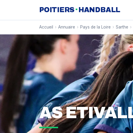
·
POITIERS
HANDBALL
Accueil
›
Annuaire
›
Pays de la Loire
›
Sarthe
›
AS ETIVAL