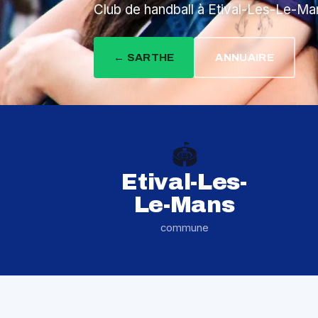
Club de handball à Etival-Les-Le-Man
← SARTHE
ANNUAIRE
🏟️
Etival-Les-
Le-Mans
commune