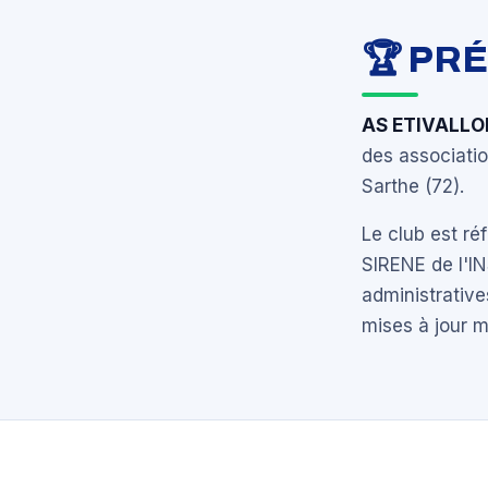
🏆 PR
AS ETIVALLO
des associati
Sarthe (72).
Le club est r
SIRENE de l'I
administrative
mises à jour 