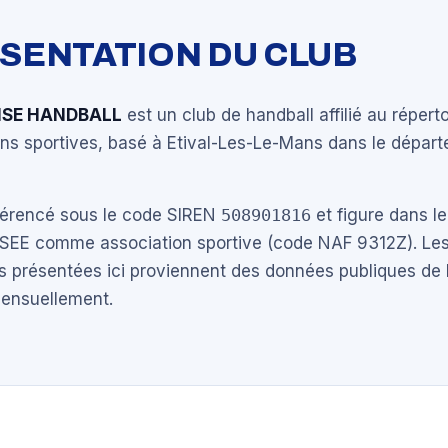
ÉSENTATION DU CLUB
ISE HANDBALL
est un club de handball affilié au répert
ons sportives, basé à Etival-Les-Le-Mans dans le dépar
éférencé sous le code SIREN
508901816
et figure dans le
NSEE comme association sportive (code NAF 9312Z). Les
s présentées ici proviennent des données publiques de 
mensuellement.