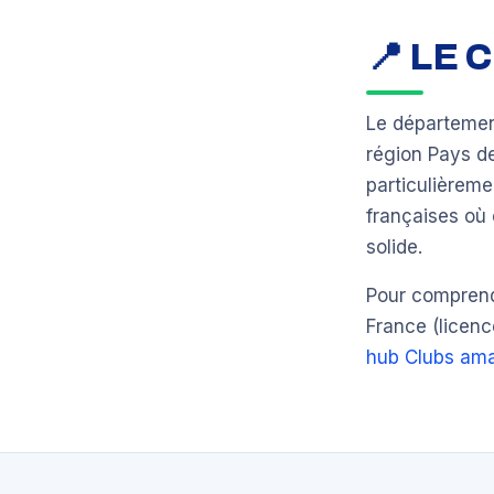
📍 LE
Le départeme
région Pays d
particulièreme
françaises où 
solide.
Pour comprendr
France (licenc
hub Clubs ama