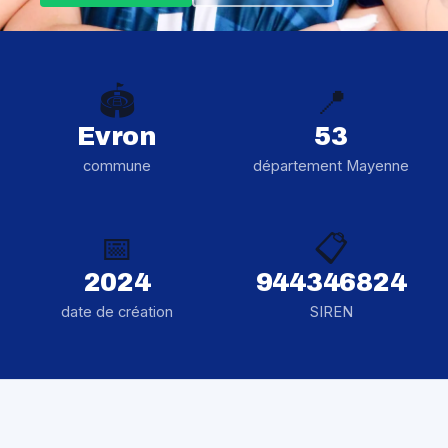
🏟️
📍
Evron
53
commune
département Mayenne
📅
📋
2024
944346824
date de création
SIREN