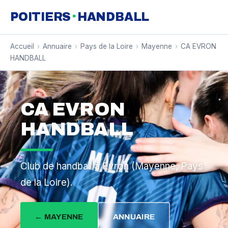
·
POITIERS
HANDBALL
Accueil
›
Annuaire
›
Pays de la Loire
›
Mayenne
›
CA EVRON
HANDBALL
CA EVRON
HANDBALL
Club de handball à Evron (Mayenne, Pays
de la Loire).
← MAYENNE
ANNUAIRE