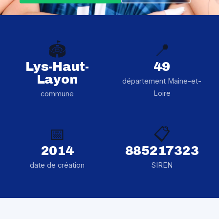
🏟️
📍
Lys-Haut-
49
Layon
département Maine-et-
Loire
commune
📅
📋
2014
885217323
date de création
SIREN