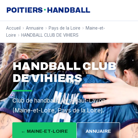
·
POITIERS
HANDBALL
Accueil
›
Annuaire
›
Pays de la Loire
›
Maine-et-
Loire
›
HANDBALL CLUB DE VIHIERS
HANDBALL CLUB
DE VIHIERS
Club de handball à Lys-Haut-Layon
(Maine-et-Loire, Pays de la Loire).
← MAINE-ET-LOIRE
ANNUAIRE