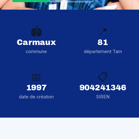
🏟️
📍
Carmaux
81
commune
département Tarn
📅
📋
1997
904241346
date de création
SIREN