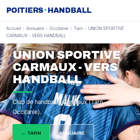
·
POITIERS
HANDBALL
Accueil
›
Annuaire
›
Occitanie
›
Tarn
›
UNION SPORTIVE
CARMAUX - VERS HANDBALL
UNION SPORTIVE
CARMAUX - VERS
HANDBALL
Club de handball à Carmaux (Tarn,
Occitanie).
← TARN
ANNUAIRE