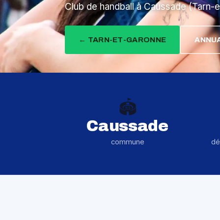
Club de handball à Caussade (Tarn-e
← TARN-ET-GARONNE
ANNUA
🏟️
Caussade
commune
dé