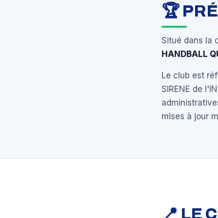
🏆 PR
Situé dans la
HANDBALL Q
Le club est r
SIRENE de l'I
administrative
mises à jour 
📍 LE