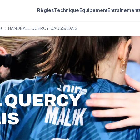
Règles
Technique
Équipement
Entraînement
ne
›
HANDBALL QUERCY CAUSSADAIS
 QUERCY
IS