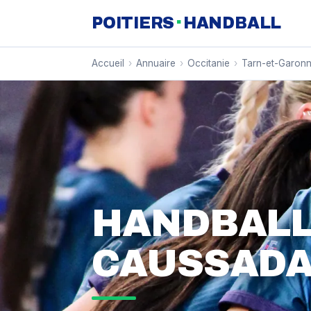
·
POITIERS
HANDBALL
Accueil
›
Annuaire
›
Occitanie
›
Tarn-et-Garon
HANDBALL
CAUSSADA