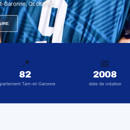
t-Garonne, Occitanie).
IRE
📍
📅
82
2008
partement Tarn-et-Garonne
date de création