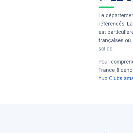
Le départeme
référencés. L
est particuli
françaises où 
solide.
Pour comprendr
France (licenc
hub Clubs ama