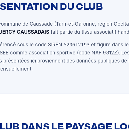
ÉSENTATION DU CLUB
 commune de Caussade (Tarn-et-Garonne, région Occita
UERCY CAUSSADAIS
fait partie du tissu associatif hand
éférencé sous le code SIREN
520612193
et figure dans le
NSEE comme association sportive (code NAF 9312Z). Les
s présentées ici proviennent des données publiques de 
mensuellement.
 CLUB DANS LE PAYSAGE L