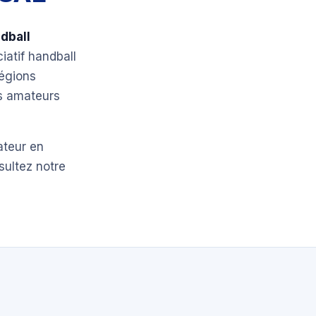
dball
ciatif handball
régions
bs amateurs
ateur en
sultez notre