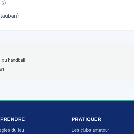
is)
tauban)
e du handball
ort
PRENDRE
PRATIQUER
ègles du jeu
Les clubs amateur