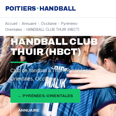
·
POITIERS
HANDBALL
Accueil
›
Annuaire
›
Occitanie
›
Pyrénées-
Orientales
›
HANDBALL CLUB THUIR (HBCT)
HANDBALL CLUB
THUIR (HBCT)
Club de handball à Thuir (Pyrénées-
Orientales, Occitanie).
← PYRÉNÉES-ORIENTALES
ANNUAIRE