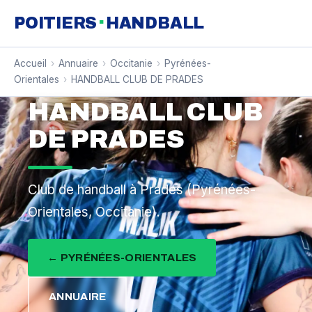
·
POITIERS
HANDBALL
Accueil
›
Annuaire
›
Occitanie
›
Pyrénées-
Orientales
›
HANDBALL CLUB DE PRADES
HANDBALL CLUB
DE PRADES
Club de handball à Prades (Pyrénées-
Orientales, Occitanie).
← PYRÉNÉES-ORIENTALES
ANNUAIRE