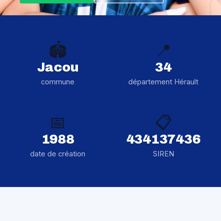
🏟️
📍
Jacou
34
commune
département Hérault
📅
📋
1988
434137436
date de création
SIREN