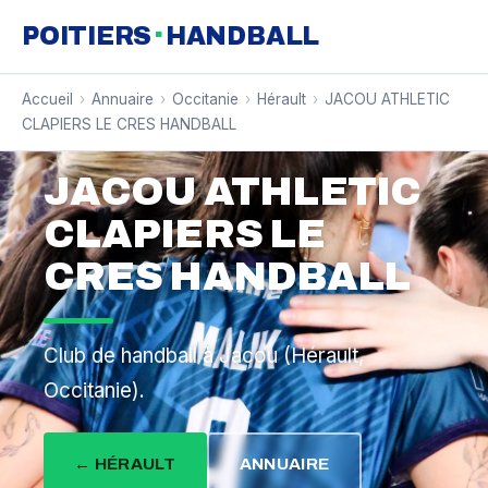
·
POITIERS
HANDBALL
Accueil
›
Annuaire
›
Occitanie
›
Hérault
›
JACOU ATHLETIC
CLAPIERS LE CRES HANDBALL
JACOU ATHLETIC
CLAPIERS LE
CRES HANDBALL
Club de handball à Jacou (Hérault,
Occitanie).
← HÉRAULT
ANNUAIRE