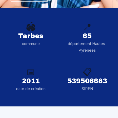
🏟️
📍
Tarbes
65
commune
département Hautes-
Pyrénées
📅
📋
2011
539506683
date de création
SIREN