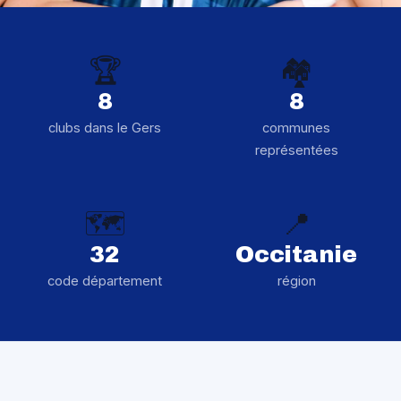
🏆
🏘️
8
8
clubs dans le Gers
communes
représentées
🗺️
📍
32
Occitanie
code département
région