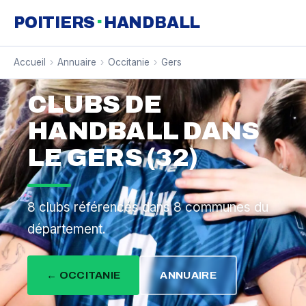
·
POITIERS
HANDBALL
Accueil
›
Annuaire
›
Occitanie
›
Gers
CLUBS DE
HANDBALL DANS
LE GERS (32)
8 clubs référencés dans 8 communes du
département.
← OCCITANIE
ANNUAIRE