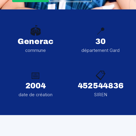
🏟️
📍
Generac
30
commune
département Gard
📅
📋
2004
452544836
date de création
SIREN