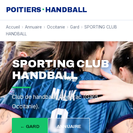
·
POITIERS
HANDBALL
Accueil
›
Annuaire
›
Occitanie
›
Gard
›
SPORTING CLUB
HANDBALL
SPORTING CLUB
HANDBALL
Club de handball à Generac (Gard,
Occitanie).
← GARD
ANNUAIRE