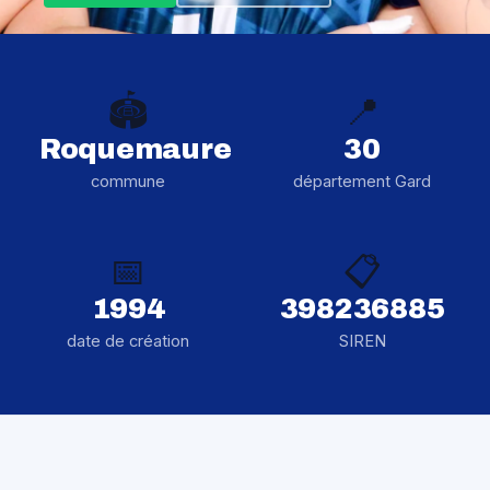
🏟️
📍
Roquemaure
30
commune
département Gard
📅
📋
1994
398236885
date de création
SIREN