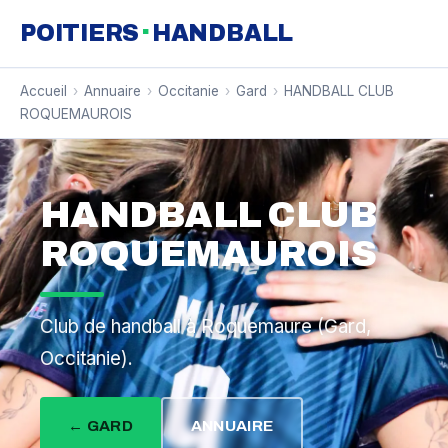
·
POITIERS
HANDBALL
Accueil
›
Annuaire
›
Occitanie
›
Gard
›
HANDBALL CLUB
ROQUEMAUROIS
HANDBALL CLUB
ROQUEMAUROIS
Club de handball à Roquemaure (Gard,
Occitanie).
← GARD
ANNUAIRE