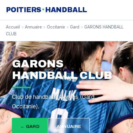
·
POITIERS
HANDBALL
Accueil
›
Annuaire
›
Occitanie
›
Gard
›
GARONS HANDBALL
CLUB
GARONS
HANDBALL CLUB
Club de handball à Garons (Gard,
Occitanie).
← GARD
ANNUAIRE