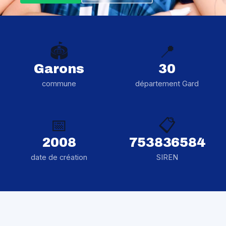
🏟️
📍
Garons
30
commune
département Gard
📅
📋
2008
753836584
date de création
SIREN