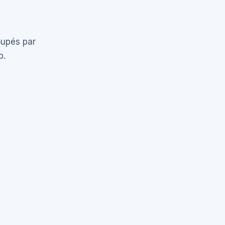
oupés par
b.