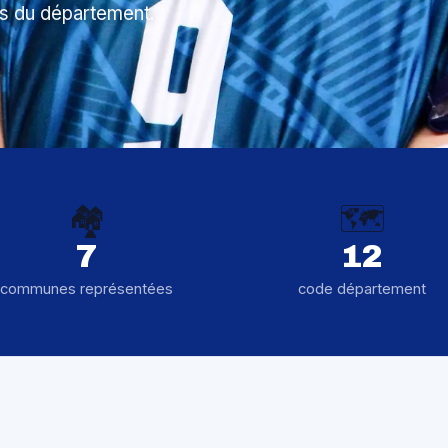
s du département.
🏘️
🗺️
7
12
communes représentées
code département