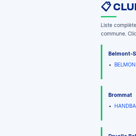
📋 CL
Liste complèt
commune. Cliqu
Belmont-S
BELMONT
Brommat
HANDBA