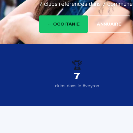
7 clubs référencés dans 7 commune
← OCCITANIE
ANNUAIRE
🏆
7
clubs dans le Aveyron