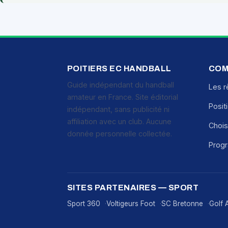
POITIERS EC HANDBALL
COM
Guide indépendant du handball
Les r
amateur en France. Site éditorial
Posit
indépendant, sans publicité ni
affiliation avec un club. Aucune
Chois
donnée personnelle collectée.
Prog
SITES PARTENAIRES — SPORT
Sport 360
Voltigeurs Foot
SC Bretonne
Golf 