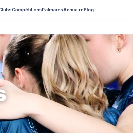
Clubs
Compétitions
Palmares
Annuaire
Blog
S