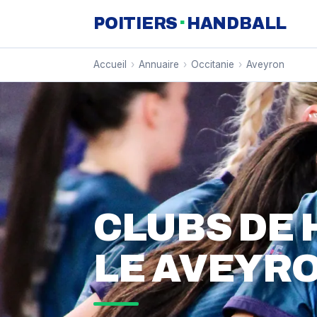
·
POITIERS
HANDBALL
Accueil
›
Annuaire
›
Occitanie
›
Aveyron
CLUBS DE
LE AVEYRO