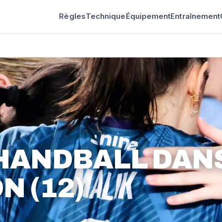
Règles
Technique
Équipement
Entraînement
 HANDBALL DAN
N (12)