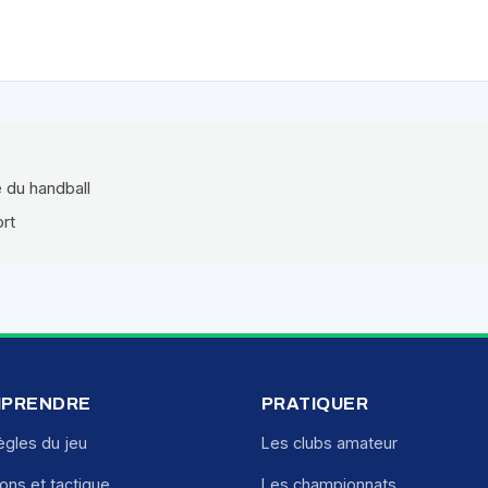
e du handball
ort
PRENDRE
PRATIQUER
ègles du jeu
Les clubs amateur
ions et tactique
Les championnats