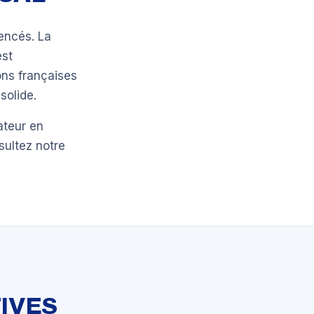
encés. La
est
ons françaises
solide.
ateur en
sultez notre
IVES