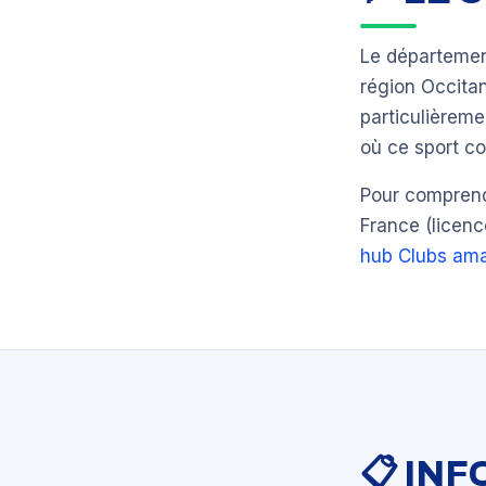
Le départeme
région Occita
particulièrem
où ce sport co
Pour comprendr
France (licenc
hub Clubs ama
📋 IN