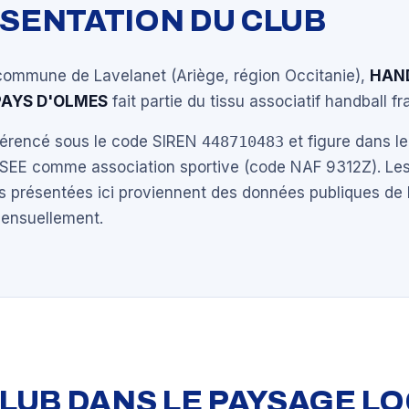
ÉSENTATION DU CLUB
 commune de Lavelanet (Ariège, région Occitanie),
HAN
PAYS D'OLMES
fait partie du tissu associatif handball fr
éférencé sous le code SIREN
448710483
et figure dans le
NSEE comme association sportive (code NAF 9312Z). Les
s présentées ici proviennent des données publiques de 
mensuellement.
 CLUB DANS LE PAYSAGE L