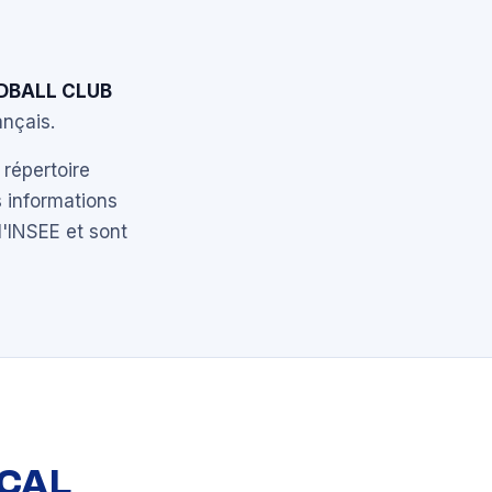
DBALL CLUB
ançais.
 répertoire
 informations
l'INSEE et sont
OCAL