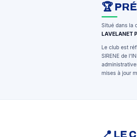
🏆 PR
Situé dans la
LAVELANET 
Le club est r
SIRENE de l'I
administrative
mises à jour 
📍 LE