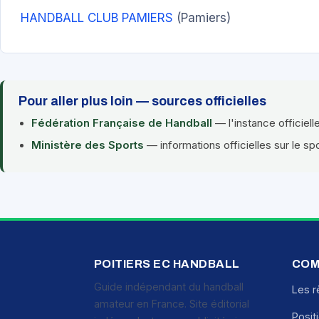
HANDBALL CLUB PAMIERS
(Pamiers)
Pour aller plus loin — sources officielles
Fédération Française de Handball
— l'instance officiell
Ministère des Sports
— informations officielles sur le sp
POITIERS EC HANDBALL
COM
Guide indépendant du handball
Les r
amateur en France. Site éditorial
Posit