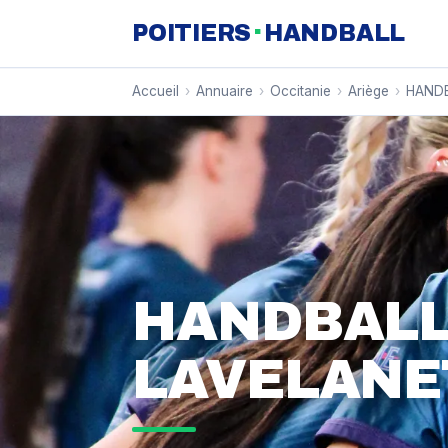
·
POITIERS
HANDBALL
Accueil
›
Annuaire
›
Occitanie
›
Ariège
›
HANDB
HANDBALL
LAVELANET