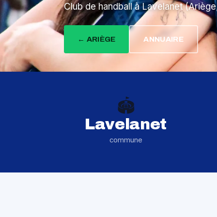
Club de handball à Lavelanet (Ariège,
← ARIÈGE
ANNUAIRE
🏟️
Lavelanet
commune