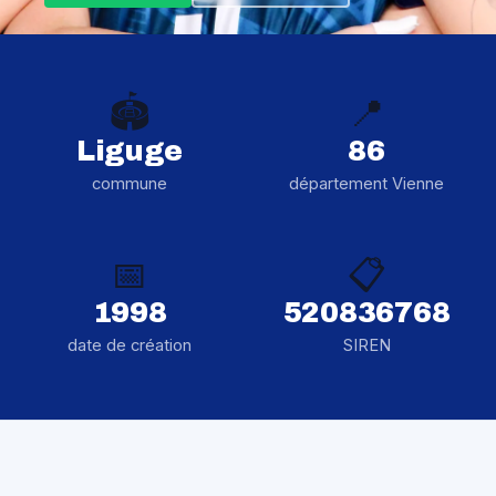
🏟️
📍
Liguge
86
commune
département Vienne
📅
📋
1998
520836768
date de création
SIREN