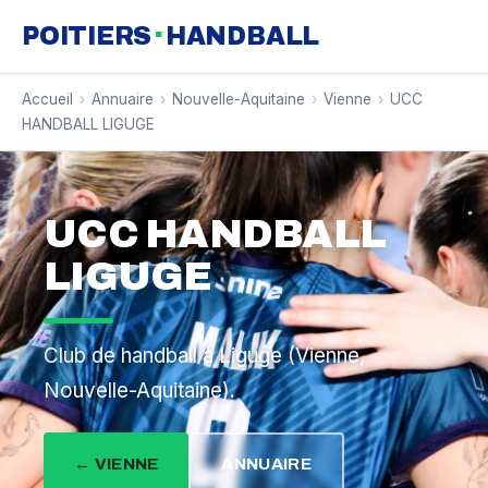
·
POITIERS
HANDBALL
Accueil
›
Annuaire
›
Nouvelle-Aquitaine
›
Vienne
›
UCC
HANDBALL LIGUGE
UCC HANDBALL
LIGUGE
Club de handball à Liguge (Vienne,
Nouvelle-Aquitaine).
← VIENNE
ANNUAIRE