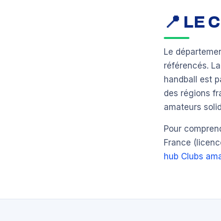
📍 LE
Le départeme
référencés. L
handball est 
des régions fr
amateurs solid
Pour comprendr
France (licenc
hub Clubs ama