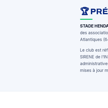
🏆 PR
STADE HEND
des associati
Atlantiques (6
Le club est r
SIRENE de l'I
administrative
mises à jour 