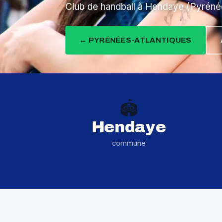
Club de handball à Hendaye (Pyrénée
← PYRÉNÉES-ATLANTIQUES
🏟️
Hendaye
commune