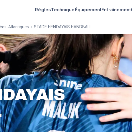
Règles
Technique
Équipement
Entraînement
ées-Atlantiques
›
STADE HENDAYAIS HANDBALL
NDAYAIS
L