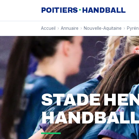
·
POITIERS
HANDBALL
Accueil
›
Annuaire
›
Nouvelle-Aquitaine
›
Pyrén
STADE HE
HANDBAL