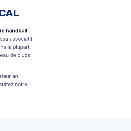
OCAL
de handball
issu associatif
ns la plupart
seau de clubs
ateur en
sultez notre