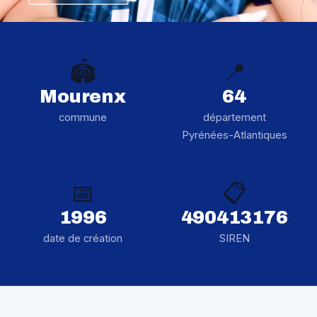
🏟️
📍
Mourenx
64
commune
département
Pyrénées-Atlantiques
📅
📋
1996
490413176
date de création
SIREN