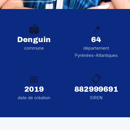
🏟️
📍
Denguin
64
commune
département
Pyrénées-Atlantiques
📅
📋
2019
882999691
date de création
SIREN