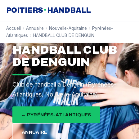
·
POITIERS
HANDBALL
Accueil
›
Annuaire
›
Nouvelle-Aquitaine
›
Pyrénées-
Atlantiques
›
HANDBALL CLUB DE DENGUIN
HANDBALL CLUB
DE DENGUIN
Club de handball à Denguin (Pyrénées-
Atlantiques, Nouvelle-Aquitaine).
← PYRÉNÉES-ATLANTIQUES
ANNUAIRE