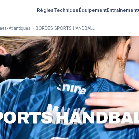
Règles
Technique
Équipement
Entraînement
ées-Atlantiques
›
BORDES SPORTS HANDBALL
PORTS HANDBA