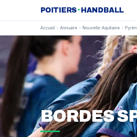
·
POITIERS
HANDBALL
Accueil
›
Annuaire
›
Nouvelle-Aquitaine
›
Pyrén
BORDES S