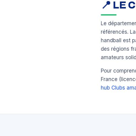
📍 LE
Le départeme
référencés. L
handball est 
des régions fr
amateurs solid
Pour comprendr
France (licenc
hub Clubs ama