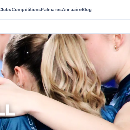
Clubs
Compétitions
Palmares
Annuaire
Blog
LL