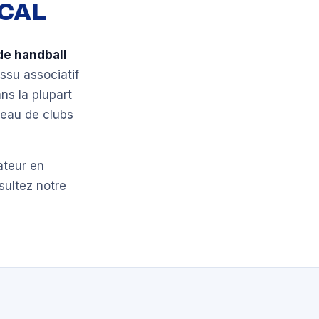
OCAL
de handball
issu associatif
ns la plupart
seau de clubs
ateur en
sultez notre