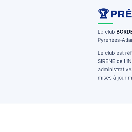
🏆 PR
Le club
BORD
Pyrénées-Atlan
Le club est r
SIRENE de l'I
administrative
mises à jour 