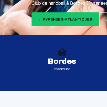
Club de handball à Bordes (Pyrénées
← PYRÉNÉES-ATLANTIQUES
🏟️
Bordes
commune