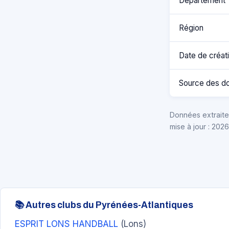
Département
Région
Date de créat
Source des d
Données extraites
mise à jour : 202
📚 Autres clubs du Pyrénées-Atlantiques
ESPRIT LONS HANDBALL
(Lons)