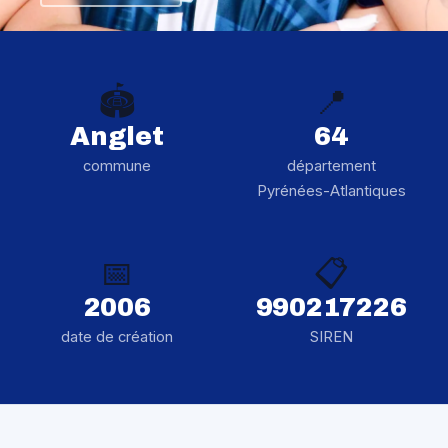
🏟️
📍
Anglet
64
commune
département
Pyrénées-Atlantiques
📅
📋
2006
990217226
date de création
SIREN