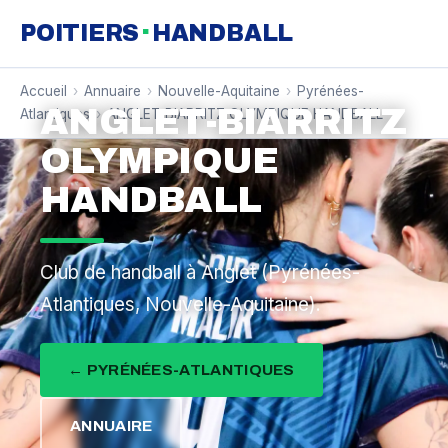
·
POITIERS
HANDBALL
Accueil
›
Annuaire
›
Nouvelle-Aquitaine
›
Pyrénées-
ANGLET-BIARRITZ
Atlantiques
›
ANGLET-BIARRITZ OLYMPIQUE HANDBALL
OLYMPIQUE
HANDBALL
Club de handball à Anglet (Pyrénées-
Atlantiques, Nouvelle-Aquitaine).
← PYRÉNÉES-ATLANTIQUES
ANNUAIRE