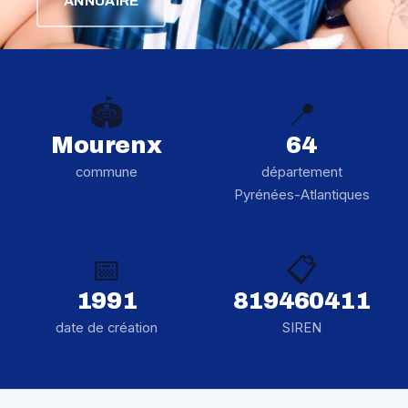
ANNUAIRE
🏟️
📍
Mourenx
64
commune
département
Pyrénées-Atlantiques
📅
📋
1991
819460411
date de création
SIREN