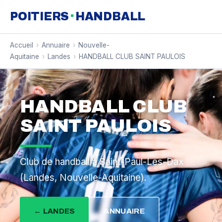
·
POITIERS
HANDBALL
Accueil
›
Annuaire
›
Nouvelle-
Aquitaine
›
Landes
›
HANDBALL CLUB SAINT PAULOIS
HANDBALL CLUB
SAINT PAULOIS
Club de handball à Saint-Paul-Les-Dax
(Landes, Nouvelle-Aquitaine).
← LANDES
ANNUAIRE