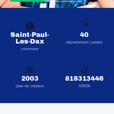
🏟️
📍
Saint-Paul-
40
Les-Dax
département Landes
commune
📅
📋
2003
819313446
date de création
SIREN