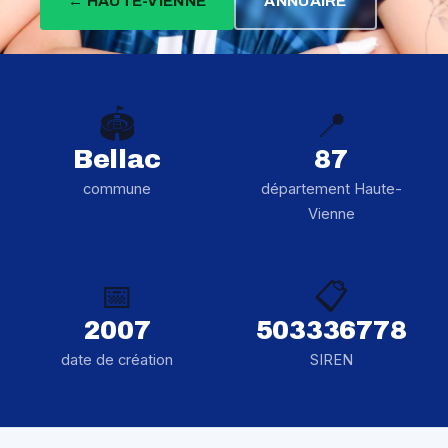
← HAUTE-VIENNE
ANNUAIRE
🏟️
📍
Bellac
87
commune
département Haute-
Vienne
📅
📋
2007
503336778
date de création
SIREN