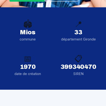
🏟️
📍
Mios
33
commune
département Gironde
📅
📋
1970
399340470
date de création
SIREN