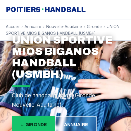
·
POITIERS
HANDBALL
Accueil
›
Annuaire
›
Nouvelle-Aquitaine
›
Gironde
›
UNION
SPORTIVE MIOS BIGANOS HANDBALL (USMBH)
UNION SPORTIVE
MIOS BIGANOS
HANDBALL
(USMBH)
Club de handball à Mios (Gironde,
Nouvelle-Aquitaine).
← GIRONDE
ANNUAIRE