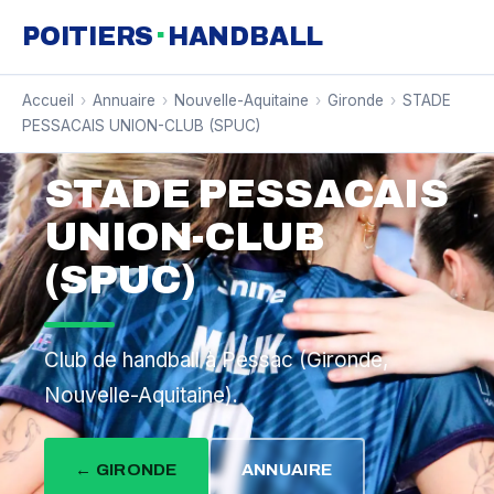
·
POITIERS
HANDBALL
Accueil
›
Annuaire
›
Nouvelle-Aquitaine
›
Gironde
›
STADE
PESSACAIS UNION-CLUB (SPUC)
STADE PESSACAIS
UNION-CLUB
(SPUC)
Club de handball à Pessac (Gironde,
Nouvelle-Aquitaine).
← GIRONDE
ANNUAIRE