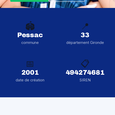
🏟️
📍
Pessac
33
commune
département Gironde
📅
📋
2001
494274681
date de création
SIREN