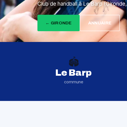
Club de handball à Le Barp (Gironde,
← GIRONDE
ANNUAIRE
🏟️
Le Barp
commune