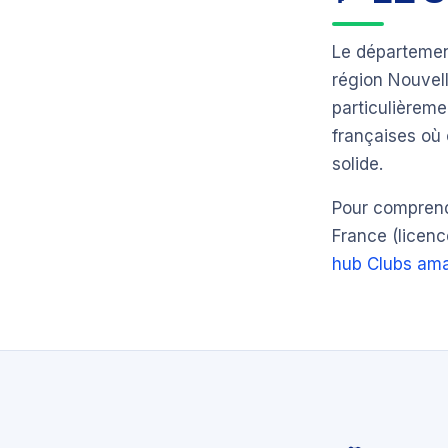
Le départeme
région Nouvel
particulièrem
françaises où 
solide.
Pour comprendr
France (licenc
hub Clubs ama