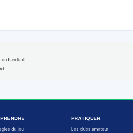
e du handball
ort
PRENDRE
PRATIQUER
ègles du jeu
Les clubs amateur