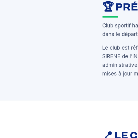
🏆 PR
Club sportif h
dans le dépar
Le club est r
SIRENE de l'I
administrative
mises à jour 
📍 LE