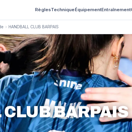
Règles
Technique
Équipement
Entraînement
de
›
HANDBALL CLUB BARPAIS
 CLUB BARPAIS