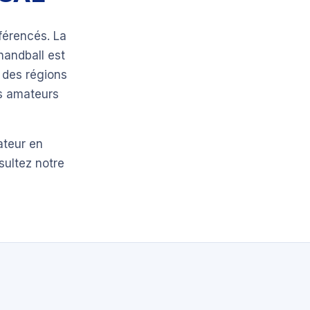
férencés. La
 handball est
 des régions
bs amateurs
ateur en
sultez notre