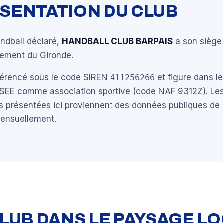
ÉSENTATION DU CLUB
andball déclaré,
HANDBALL CLUB BARPAIS
a son siège
tement du Gironde.
éférencé sous le code SIREN
411256266
et figure dans le
NSEE comme association sportive (code NAF 9312Z). Les
s présentées ici proviennent des données publiques de 
mensuellement.
 CLUB DANS LE PAYSAGE L