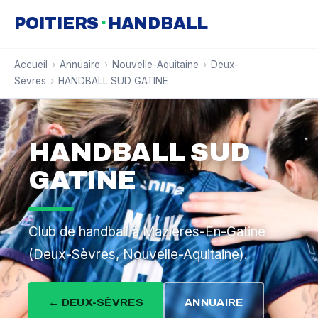
·
POITIERS
HANDBALL
Accueil
›
Annuaire
›
Nouvelle-Aquitaine
›
Deux-
Sèvres
›
HANDBALL SUD GATINE
HANDBALL SUD
GATINE
Club de handball à Mazieres-En-Gatine
(Deux-Sèvres, Nouvelle-Aquitaine).
← DEUX-SÈVRES
ANNUAIRE