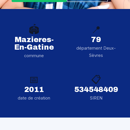
🏟️
📍
Mazieres-
79
En-Gatine
département Deux-
Sèvres
commune
📅
📋
2011
534548409
date de création
SIREN