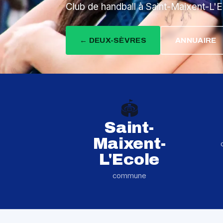
Club de handball à Saint-Maixent-L'
← DEUX-SÈVRES
ANNUAIRE
🏟️
Saint-
Maixent-
L'Ecole
commune