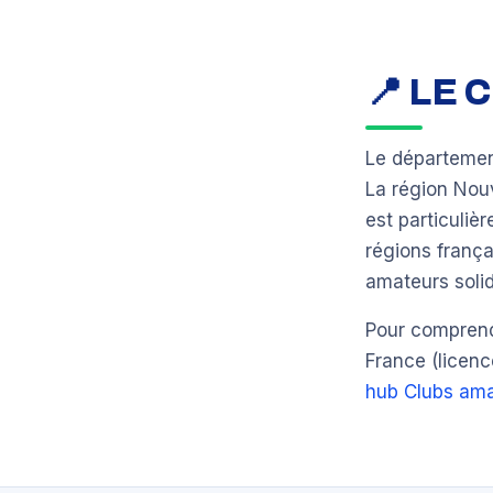
📍 LE
Le départeme
La région Nou
est particuli
régions frança
amateurs solid
Pour comprendr
France (licenc
hub Clubs ama