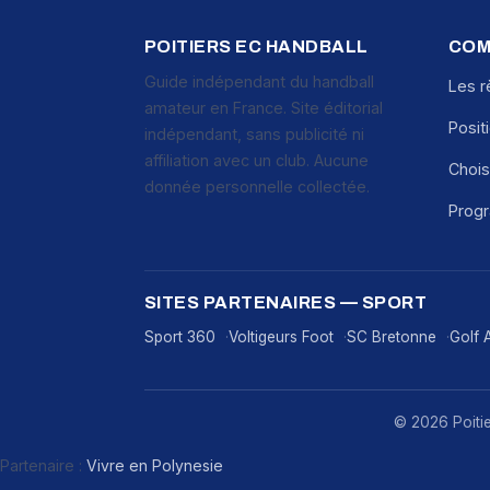
POITIERS EC HANDBALL
COM
Guide indépendant du handball
Les r
amateur en France. Site éditorial
Posit
indépendant, sans publicité ni
affiliation avec un club. Aucune
Chois
donnée personnelle collectée.
Prog
SITES PARTENAIRES — SPORT
Sport 360
Voltigeurs Foot
SC Bretonne
Golf 
© 2026 Poitier
Partenaire :
Vivre en Polynesie