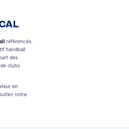
OCAL
ll
référencés.
tif handball
part des
 de clubs
ateur en
sultez notre