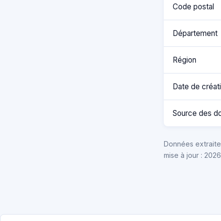
Code postal
Département
Région
Date de créat
Source des d
Données extraites
mise à jour : 202