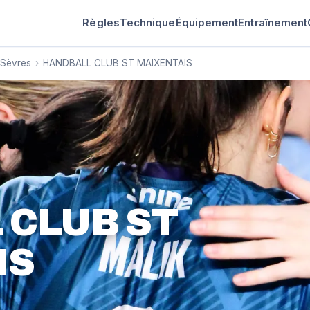
Règles
Technique
Équipement
Entraînement
Sèvres
›
HANDBALL CLUB ST MAIXENTAIS
 CLUB ST
IS