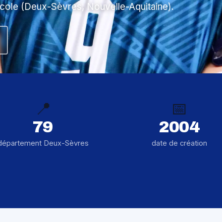
Ecole (Deux-Sèvres, Nouvelle-Aquitaine).
📍
📅
79
2004
département Deux-Sèvres
date de création