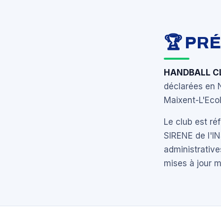
🏆 PR
HANDBALL C
déclarées en 
Maixent-L'Eco
Le club est r
SIRENE de l'I
administrative
mises à jour 