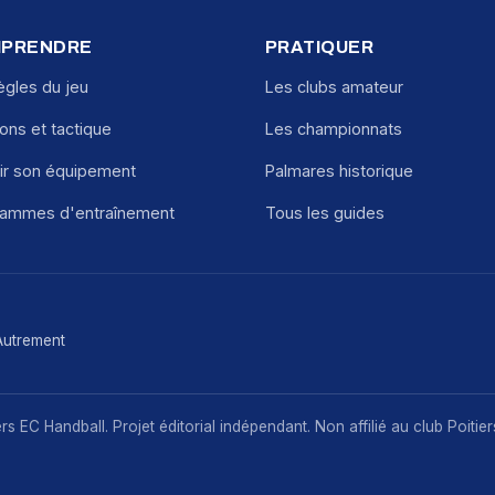
PRENDRE
PRATIQUER
ègles du jeu
Les clubs amateur
ions et tactique
Les championnats
ir son équipement
Palmares historique
rammes d'entraînement
Tous les guides
Autrement
s EC Handball. Projet éditorial indépendant. Non affilié au club Poitie