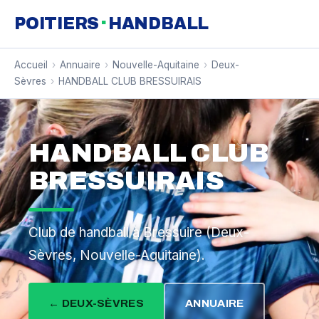
·
POITIERS
HANDBALL
Accueil
›
Annuaire
›
Nouvelle-Aquitaine
›
Deux-
Sèvres
›
HANDBALL CLUB BRESSUIRAIS
HANDBALL CLUB
BRESSUIRAIS
Club de handball à Bressuire (Deux-
Sèvres, Nouvelle-Aquitaine).
← DEUX-SÈVRES
ANNUAIRE