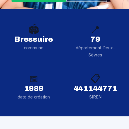
🏟️
📍
Bressuire
79
commune
département Deux-
Sèvres
📅
📋
1989
441144771
date de création
SIREN