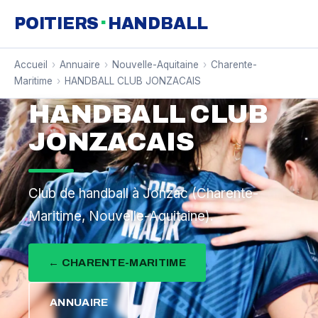
·
POITIERS
HANDBALL
Accueil
›
Annuaire
›
Nouvelle-Aquitaine
›
Charente-
Maritime
›
HANDBALL CLUB JONZACAIS
HANDBALL CLUB
JONZACAIS
Club de handball à Jonzac (Charente-
Maritime, Nouvelle-Aquitaine).
← CHARENTE-MARITIME
ANNUAIRE