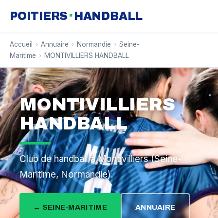
·
POITIERS
HANDBALL
Accueil
›
Annuaire
›
Normandie
›
Seine-
Maritime
›
MONTIVILLIERS HANDBALL
MONTIVILLIERS
HANDBALL
Club de handball à Montivilliers (Seine-
Maritime, Normandie).
← SEINE-MARITIME
ANNUAIRE