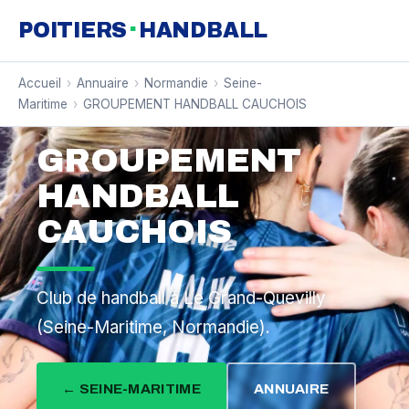
·
POITIERS
HANDBALL
Accueil
›
Annuaire
›
Normandie
›
Seine-
Maritime
›
GROUPEMENT HANDBALL CAUCHOIS
GROUPEMENT
HANDBALL
CAUCHOIS
Club de handball à Le Grand-Quevilly
(Seine-Maritime, Normandie).
← SEINE-MARITIME
ANNUAIRE