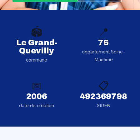
🏟️
📍
Le Grand-
76
Quevilly
département Seine-
Maritime
commune
📅
📋
2006
492369798
date de création
SIREN