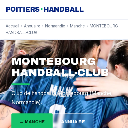
·
POITIERS
HANDBALL
Accueil
›
Annuaire
›
Normandie
›
Manche
›
MONTEBOURG
HANDBALL-CLUB
MONTEBOURG
HANDBALL-CLUB
Club de handball à Montebourg (Manche,
Normandie).
← MANCHE
ANNUAIRE