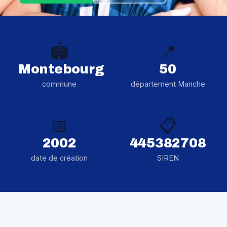
🏟️
📍
Montebourg
50
commune
département Manche
📅
📋
2002
445382708
date de création
SIREN