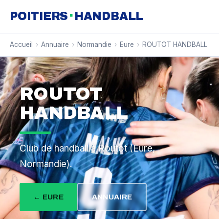
·
POITIERS
HANDBALL
Accueil
›
Annuaire
›
Normandie
›
Eure
›
ROUTOT HANDBALL
ROUTOT
HANDBALL
Club de handball à Routot (Eure,
Normandie).
← EURE
ANNUAIRE