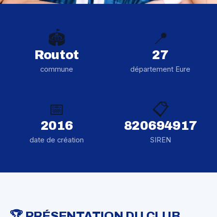
🏟️
📍
Routot
27
commune
département Eure
📅
📋
2016
820694917
date de création
SIREN
🏆 PRÉSENTATION DU CLUB